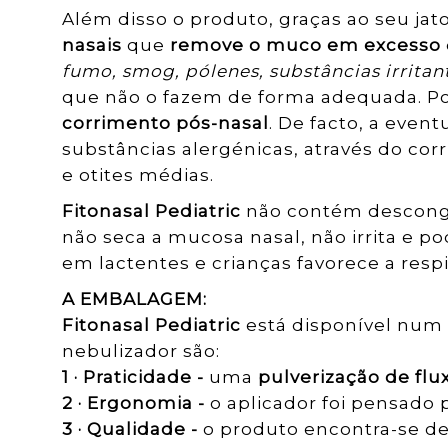
Além disso o produto, graças ao seu ja
nasais
que
remove o muco em excesso
fumo, smog, pólenes, substâncias irritant
que não o fazem de forma adequada. Por
corrimento pós-nasal
. De facto, a eve
substâncias alergénicas, através do c
e otites médias.
Fitonasal Pediatric
não contém desconge
não seca a mucosa nasal, não irrita e
em lactentes e crianças favorece a respi
A EMBALAGEM:
Fitonasal Pediatric
está disponível num 
nebulizador são:
1 · Praticidade -
uma
pulverização de flu
2 · Ergonomia -
o aplicador foi pensado 
3 · Qualidade -
o produto encontra-se den