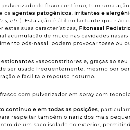
to pulverizado de fluxo contínuo, tem uma açã
e os
agentes patogénicos, irritantes e alergén
es, etc.
). Esta ação é útil no lactente que não
 estas suas características,
Fitonasal Pediatri
ntual acumulação de muco nas cavidades nasais
orrimento pós-nasal, podem provocar tosse ou 
stionantes vasoconstritores e, graças ao seu
 pode ser usado frequentemente, mesmo por pe
ração e facilita o repouso noturno.
frasco com pulverizador em spray com tecnolo
xo contínuo e em todas as posições
, particula
para respeitar também o nariz dos mais peque
tro de um saco isolado do exterior, permitin