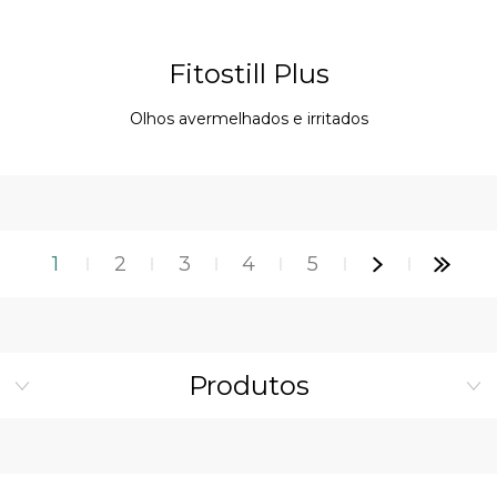
Fitostill Plus
Olhos avermelhados e irritados
1
2
3
4
5
Produtos